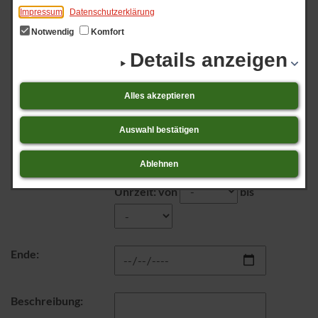
melden
Impressum
Datenschutzerklärung
Notwendig
Komfort
Details anzeigen
Felder mit * müssen ausgefüllt werden.
Alles akzeptieren
Titel der
Veranstaltung *:
Auswahl bestätigen
Beginn *:
Ablehnen
Uhrzeit: von
bis
Ende:
Beschreibung: